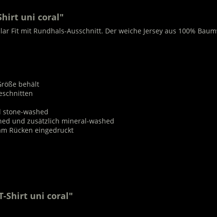
irt uni coral"
lar Fit mit Rundhals-Ausschnitt. Der weiche Jersey aus 100% Baum
Größe behält
eschnitten
nd stone-washed
shed und zusätzlich mineral-washed
am Rücken eingedruckt
-Shirt uni coral"