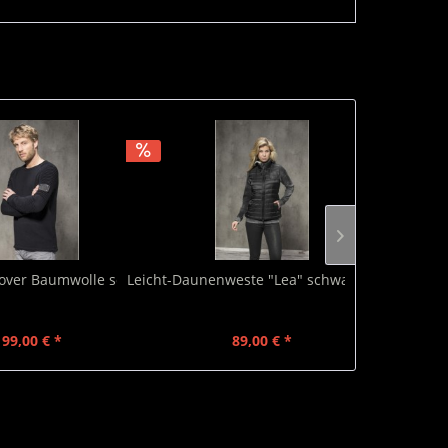
lover Baumwolle schwarz
Leicht-Daunenweste "Lea" schwarz matt
Daunenweste 
99,00 € *
89,00 € *
89,