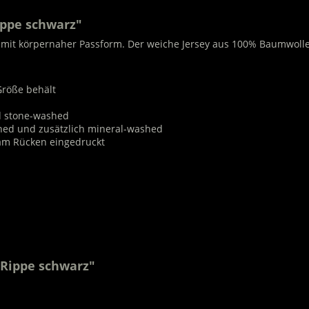
ippe schwarz"
p mit körpernaher Passform. Der weiche Jersey aus 100% Baumwol
Größe behält
nd stone-washed
shed und zusätzlich mineral-washed
am Rücken eingedruckt
 Rippe schwarz"